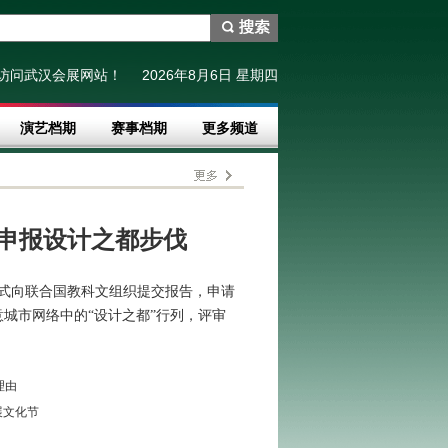
访问武汉会展网站！
2026
年
8
月
6
日
星期四
演艺档期
赛事档期
更多频道
申报设计之都步伐
月正式向联合国教科文组织提交报告，申请
城市网络中的“设计之都”行列，评审
理由
展文化节