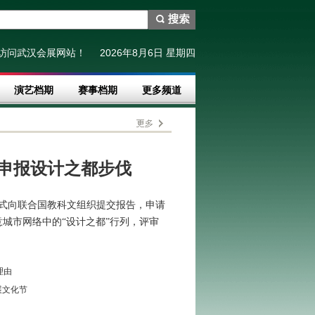
访问武汉会展网站！
2026
年
8
月
6
日
星期四
演艺档期
赛事档期
更多频道
申报设计之都步伐
月正式向联合国教科文组织提交报告，申请
城市网络中的“设计之都”行列，评审
理由
展文化节